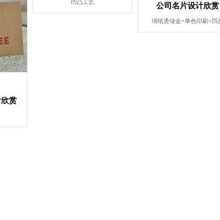
凹凸工艺
公司名片设计欣赏
绵纸烫绿金+单色印刷+凹
计欣赏