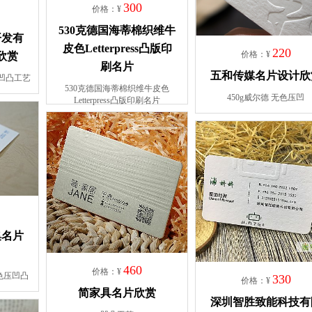
300
价格：¥
530克德国海蒂棉织维牛
开发有
皮色Letterpress凸版印
220
价格：¥
欣赏
刷名片
五和传媒名片设计欣
+凹凸工艺
530克德国海蒂棉织维牛皮色
450g威尔德 无色压凹
Letterpress凸版印刷名片
集名片
460
价格：¥
色压凹凸
330
价格：¥
简家具名片欣赏
深圳智胜致能科技有