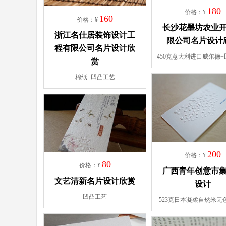
180
价格：¥
160
价格：¥
长沙花墨坊农业
浙江名仕居装饰设计工
限公司名片设计
程有限公司名片设计欣
450克意大利进口威尔德
赏
棉纸+凹凸工艺
200
价格：¥
80
价格：¥
广西青年创意市
文艺清新名片设计欣赏
设计
凹凸工艺
523克日本凝柔自然米无