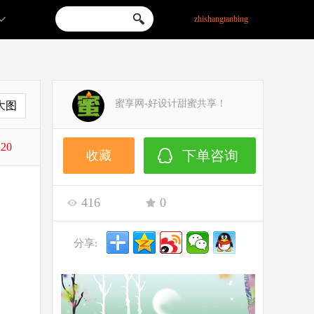
zhishangtanbing
蜜享网-好设计甜蜜共享！
大图
220
下单咨询
收藏
416
0
分享: